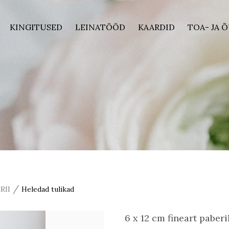
KINGITUSED
LEINATÖÖD
KAARDID
TOA- JA 
/
RII
Heledad tulikad
6 x 12 cm fineart paberi