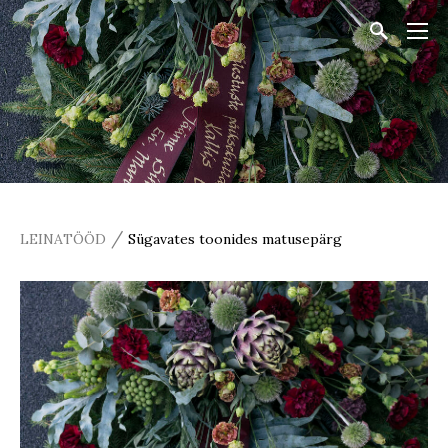
/
LEINATÖÖD
Sügavates toonides matusepärg