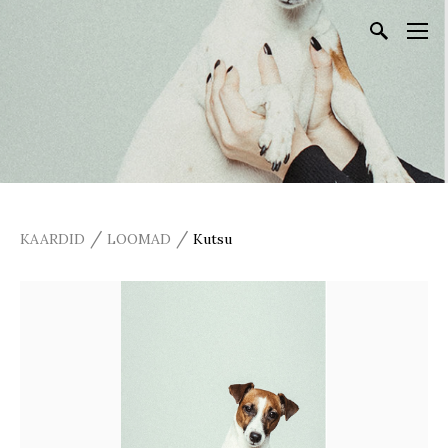
/
/
KAARDID
LOOMAD
Kutsu