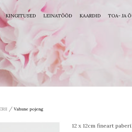
KINGITUSED
LEINATÖÖD
KAARDID
TOA- JA 
/
ERII
Vahune pojeng
12 x 12cm fineart paberi