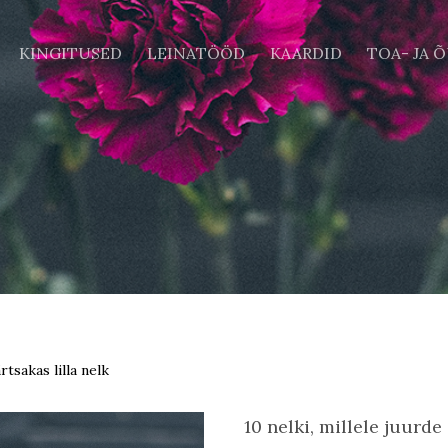
KINGITUSED
LEINATÖÖD
KAARDID
TOA- JA 
rtsakas lilla nelk
10 nelki, millele juurd