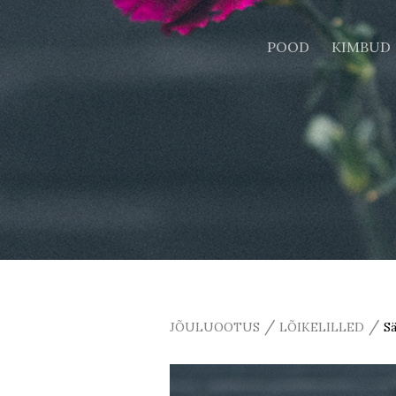
POOD
KIMBUD
/
/
JÕULUOOTUS
LÕIKELILLED
Sä